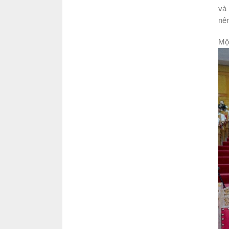
và 
nên
Một