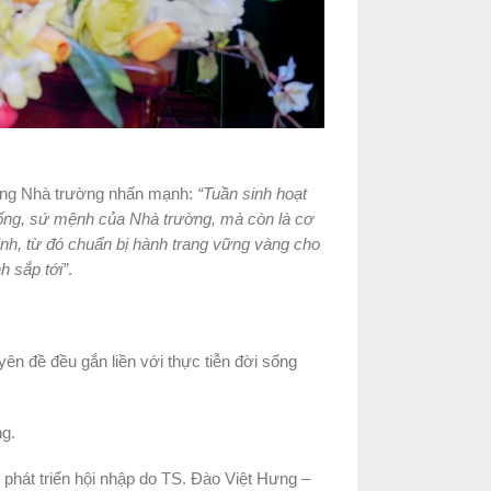
ởng Nhà trường nhấn mạnh:
“Tuần sinh hoạt
hống, sứ mệnh của Nhà trường, mà còn là cơ
định, từ đó chuẩn bị hành trang vững vàng cho
h sắp tới”
.
n đề đều gắn liền với thực tiễn đời sống
ng.
phát triển hội nhập do TS. Đào Việt Hưng –