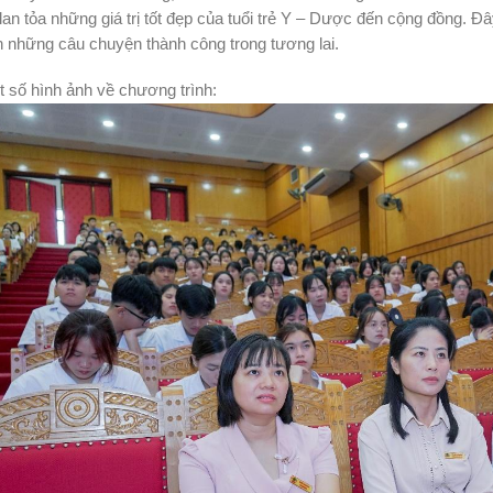
lan tỏa những giá trị tốt đẹp của tuổi trẻ Y – Dược đến cộng đồng. Đ
 những câu chuyện thành công trong tương lai.
 số hình ảnh về chương trình: