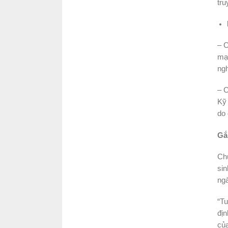
tru
– C
mạ
ngh
– C
Kỹ 
do
Gắ
Chư
sin
ng
“Tu
địn
của