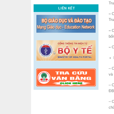
Tr
LIÊN KẾT
–
C
Tr
–
C
bổ
–
C
– C
và 
– 
ĐBC
– 
ch