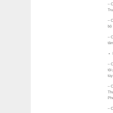
– C
Tru
– C
bộ 
– C
tâ
– C
tội
túy
– C
Thư
Phò
– 