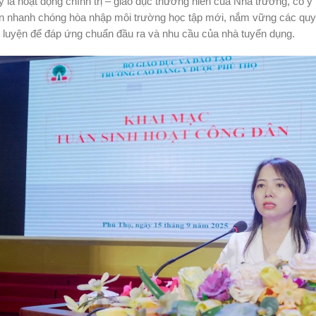
 là hoạt động chính trị – giáo dục thường niên của Nhà trường, có ý n
n nhanh chóng hòa nhập môi trường học tập mới, nắm vững các quy c
 luyện để đáp ứng chuẩn đầu ra và nhu cầu của nhà tuyển dụng.