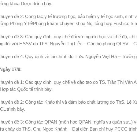
ưởng khoa Dược trình bày.
huyên đề 2: Công tác y tế trường học, bảo hiểm y tế học sinh, sinh
ưởng Phòng Y tế/Phòng khám chuyên khoa Nội tổng hợp Fushico trìn
huyên đề 3: Các quy định, quy chế đối với người học và chế độ, chí
ng đối với HSSV do ThS. Nguyễn Thị Liễu – Cán bộ phòng QLSV – C
huyên đề 4: Quy định về tài chính do ThS. Nguyễn Việt Hà – Trưởng 
Ngày 17/9:
huyên đề 1: Các quy định, quy chế về đào tạo do TS. Trần Thị Vân 
Hợp tác Quốc tế trình bày.
Chuyên đề 2: Công tác Khảo thí và đảm bảo chất lượng do ThS. Lê 
L trình bày.
Chuyên đề 3: Công tác QPAN (môn học QPAN, nghĩa vụ quân sự..) v
ữa cháy do ThS. Chu Ngọc Khánh – Đại diện Ban chỉ huy PCCC trình