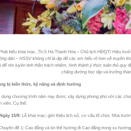
Phát biểu khai mạc, Th.S Hà Thanh Hòa – Chủ tịch HĐQT/ Hiệu trư
ông dân – HSSV không chỉ là dịp để các em hiểu rõ hơn về truyền t
i để rèn luyện tinh thần trách nhiệm, hình thành ý thức tuân thủ quy 
chặng đường học tập và trưởng thàn
ang bị kiến thức, kỹ năng và định hướng
 dung chương trình năm nay được xây dựng phong phú với các chuyê
h viên. Cụ thể:
Ngày 15/9:
Lễ khai mạc; giới thiệu lịch sử, cơ cấu tổ chức Nhà trườ
huyên đề 1: Cao đẳng và lợi thế hướng đi Cao đẳng trong xu hướng 