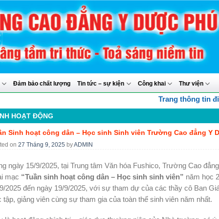
y
Đảm bảo chất lượng
Tin tức – sự kiện
Công khai
Thư viện
Trang thông tin điện tử Trườn
NH HOẠT ĐỘNG
ần Sinh hoạt công dân – Học sinh Sinh viên Trường Cao đẳng Y 
ted on
27 Tháng 9, 2025
by
ADMIN
g ngày 15/9/2025, tại Trung tâm Văn hóa Fushico, Trường Cao đẳng
ai mạc
“Tuần sinh hoạt công dân – Học sinh sinh viên”
năm học 2
9/2025 đến ngày 19/9/2025, với sự tham dự của các thầy cô Ban Giá
 tập, giảng viên cùng sự tham gia của toàn thể sinh viên năm nhất.