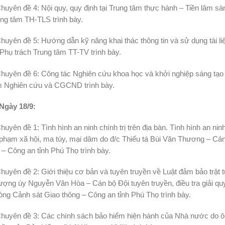
huyên đề 4: Nội quy, quy định tại Trung tâm thực hành – Tiền lâm
ng tâm TH-TLS trình bày.
huyên đề 5: Hướng dẫn kỹ năng khai thác thông tin và sử dụng tài l
Phụ trách Trung tâm TT-TV trình bày.
huyên đề 6: Công tác Nghiên cứu khoa học và khởi nghiệp sáng tạo
m Nghiên cứu và CGCND trình bày.
Ngày 18/9:
huyên đề 1: Tình hình an ninh chính trị trên địa bàn. Tình hình an 
 phạm xã hội, ma túy, mại dâm do đ/c Thiếu tá Bùi Văn Thương – Cá
 – Công an tỉnh Phú Thọ trình bày.
huyên đề 2: Giới thiệu cơ bản và tuyên truyền về Luật đảm bảo trật 
ợng úy Nguyễn Văn Hòa – Cán bộ Đội tuyên truyền, điều tra giải quyế
ng Cảnh sát Giao thông – Công an tỉnh Phú Thọ trình bày.
Chuyên đề 3: Các chính sách bảo hiểm hiện hành của Nhà nước do 