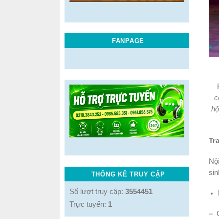
FANPAGE
c
hộ
Tr
Nội
sin
THỐNG KÊ TRUY CẬP
Số lượt truy cập:
3554451
Trực tuyến:
1
–
C