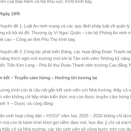
yền của Bảo hiểm xã hội Khu vực XVIII trình bày.
Ngày 19/9:
huyên đề 1: Luật An ninh mạng và các quy định pháp luật về quản lý k
ng xã hội do đ/c Thượng úy Vi Ngọc Quân – cán bộ Phòng An ninh 
ệ cao – Công an tỉnh Phú Thọ trình bày.
huyên đề 2: Công tác phát triển Đảng, các hoạt động Đoàn Thanh niên
năng thích nghi môi trường mới khi là Tân sinh viên; Những kỹ năng 
 đ/c Trần Kim Long – Phó Bí thư Đoàn Thanh niên trường Cao đẳng 
n kết – Truyền cảm hứng – Hướng tới tương lai
ơng trình còn là cầu nối gắn kết sinh viên với Nhà trường, thầy cô v
h viên không chỉ tiếp nhận kiến thức mà còn được truyền cảm hứng h
ành Y – Dược và cộng đồng.
ần sinh hoạt công dân – HSSV” năm học 2025 – 2026 không chỉ dừng 
h mà còn là hành trình khơi gợi niềm đam mê, hun đúc ý chí và trác
 thầy cô và Nhà trường, các tân sinh viên sẽ vững bước trên con đ