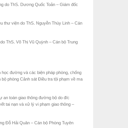
 sàng do ThS. Dương Quốc Toản – Giám đốc
iệu thư viện do ThS. Nguyễn Thùy Linh – Cán
 do ThS. Võ Thị Vũ Quỳnh – Cán bộ Trung
ninh học đường và các biện pháp phòng, chống
n bộ phòng Cảnh sát Điều tra tội phạm về ma
tự an toàn giao thông đường bộ do đ/c
t tai nạn và xử lý vi phạm giao thông –
ông Đỗ Hải Quân – Cán bộ Phòng Tuyên