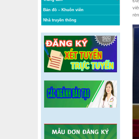
Đây
viê
Bản đồ – Khuôn viên
rèn
Nhà truyền thống