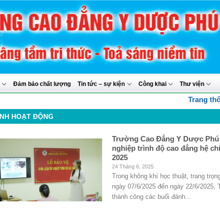
y
Đảm bảo chất lượng
Tin tức – sự kiện
Công khai
Thư viện
Trang thông ti
NH HOẠT ĐỘNG
Trường Cao Đẳng Y Dược Phú T
nghiệp trình độ cao đẳng hệ ch
2025
24 Tháng 6, 2025
Trong không khí học thuật, trang trọn
ngày 07/6/2025 đến ngày 22/6/2025,
thành công các buổi đánh...