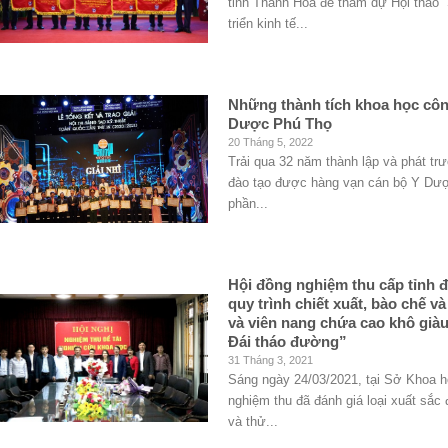
tỉnh Thanh Hóa để tham dự Hội thảo 
triển kinh tế...
Những thành tích khoa học côn
Dược Phú Thọ
20 Tháng 5, 2022
Trải qua 32 năm thành lập và phát 
đào tạo được hàng vạn cán bộ Y Dượ
phần...
Hội đồng nghiệm thu cấp tỉnh đá
quy trình chiết xuất, bào chế 
và viên nang chứa cao khô giàu
Đái tháo đường”
31 Tháng 3, 2021
Sáng ngày 24/03/2021, tại Sở Khoa h
nghiệm thu đã đánh giá loại xuất sắc 
và thử...