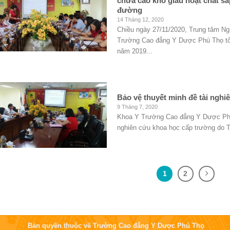
chứa cao khô giàu hoạt chất sap
đường
14 Tháng 12, 2020
Chiều ngày 27/11/2020, Trung tâm N
Trường Cao đẳng Y Dược Phú Thọ tổ 
năm 2019...
Bảo vệ thuyết minh đề tài ngh
9 Tháng 7, 2020
Khoa Y Trường Cao đẳng Y Dược Phú 
nghiên cứu khoa học cấp trường do T
1
2
Bản quyền thuộc về Trường Cao đẳng Y Dược Phú Thọ