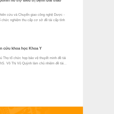
onin hỗ trợ điều trị bệnh Đái tháo
ghiên cứu và Chuyển giao công nghệ Dược -
chức nghiệm thu cấp cơ sở đề tài cấp tỉnh
iên cứu khoa học Khoa Y
Thọ tổ chức họp bảo vệ thuyết minh đề tài
hS. Võ Thị Vũ Quỳnh làm chủ nhiệm đề tài...