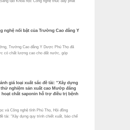
“Sáng tạo Khoa học Công nghệ thúc đẩy phát
g nghệ nổi bật của Trường Cao đẳng Y
trưởng, Trường Cao đẳng Y Dược Phú Thọ đã
c có chất lượng cao cho đất nước, góp
nh giá loại xuất sắc đề tài: “Xây dựng
và thử nghiệm sản xuất cao Mướp đắng
 hoạt chất saponin hỗ trợ điều trị bệnh
ọc và Công nghệ tỉnh Phú Thọ, Hội đồng
đề tài: “Xây dựng quy trình chiết xuất, bào chế