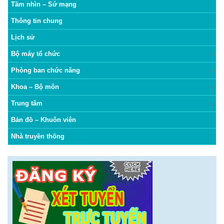
Tầm nhìn – Sứ mạng
Thông tin chung
Lịch sử
Bộ máy tổ chức
Phòng ban chức năng
Khoa – Bộ môn
Trung tâm
Bản đồ – Khuôn viên
Nhà truyền thống