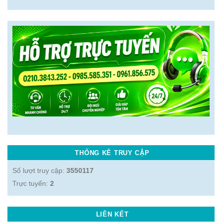
THỐNG KÊ TRUY CẬP
Số lượt truy cập:
3550117
Trực tuyến:
2
LIÊN KẾT