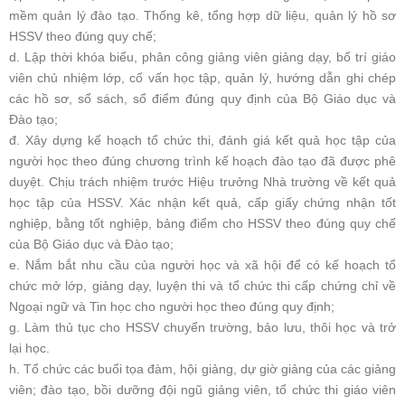
mềm quản lý đào tạo. Thống kê, tổng hợp dữ liệu, quản lý hồ sơ
HSSV theo đúng quy chế;
d. Lập thời khóa biểu, phân công giảng viên giảng dạy, bố trí giáo
viên chủ nhiệm lớp, cố vấn học tập, quản lý, hướng dẫn ghi chép
các hồ sơ, sổ sách, sổ điểm đúng quy định của Bộ Giáo dục và
Đào tạo;
đ. Xây dựng kế hoạch tổ chức thi, đánh giá kết quả học tập của
người học theo đúng chương trình kế hoạch đào tạo đã được phê
duyệt. Chịu trách nhiệm trước Hiệu trưởng Nhà trường về kết quả
học tập của HSSV. Xác nhận kết quả, cấp giấy chứng nhận tốt
nghiệp, bằng tốt nghiệp, bảng điểm cho HSSV theo đúng quy chế
của Bộ Giáo dục và Đào tạo;
e. Nắm bắt nhu cầu của người học và xã hội để có kế hoạch tổ
chức mở lớp, giảng dạy, luyện thi và tổ chức thi cấp chứng chỉ về
Ngoại ngữ và Tin học cho người học theo đúng quy định;
g. Làm thủ tục cho HSSV chuyển trường, bảo lưu, thôi học và trở
lại học.
h. Tổ chức các buổi tọa đàm, hội giảng, dự giờ giảng của các giảng
viên; đào tạo, bồi dưỡng đội ngũ giảng viên, tổ chức thi giáo viên