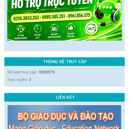
THỐNG KÊ TRUY CẬP
Số lượt truy cập:
3559979
Trực tuyến:
2
LIÊN KẾT