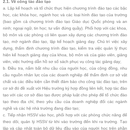
2.1. Về công tác đào tạo
a. Lập kế hoạch và tổ chức thực hiện chương trình đào tạo các bậc
học, các khóa học, ngành học và các loại hình đào tạo của trường
(bao gồm cả chương trình đào tạo Giáo dục Quốc phòng và an
ninh; ngoại ngữ, tin học; tư vấn đứng quầy). Phối hợp với các khoa,
bộ môn và các phòng có liên quan xây dựng các chương trình đào
tạo, mở ngành đào tạo, lập kế hoạch giảng dạy. Chủ trì việc xây
dựng, thẩm định chương trình đào tạo, kiểm tra việc quản lý thực
hiện kế hoạch giảng dạy của khoa, bộ môn và của giáo viên, giảng
viên, việc hướng dẫn hồ sơ sổ sách phục vụ công tác giảng dạy;
b. Điều tra, nắm bắt nhu cầu của người học, của cộng đồng, nhu
cầu nguồn nhân lực của các doanh nghiệp để thẩm định cơ sở vật
chất và các điều kiện cần thiết đảm bảo cho công tác đào tạo, trên
cơ sở đó đề xuất với Hiệu trưởng ký hợp đồng liên kết, hợp tác đào
tạo với các cơ sở đào tạo được pháp luật cho phép để tổ chức đào
tạo theo địa chỉ, theo yêu cầu của doanh nghiệp đối các ngành
nghề và các hệ nhà trường đang đào tạo;
c. Tiếp nhận HSSV vào học, phối hợp với các phòng chức năng để
theo dõi, quản lý HSSV từ khi vào trường đến khi ra trường. Tạo
lập và cập nhật toàn bộ dữ liệu đầu vào của người học trên phần