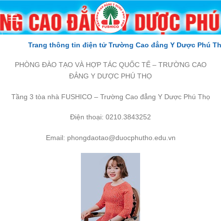
Skip
to
content
Trang thông tin điện tử Trường Cao đẳng Y Dược Phú Thọ
PHÒNG ĐÀO TẠO VÀ HỢP TÁC QUỐC TẾ – TRƯỜNG CAO
ĐẲNG Y DƯỢC PHÚ THỌ
Tầng 3 tòa nhà FUSHICO – Trường Cao đẳng Y Dược Phú Thọ
Điện thoại: 0210.3843252
Email: phongdaotao@duocphutho.edu.vn