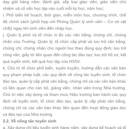
dạy giỏi hàng năm, đánh giá, xếp loại giáo viên, giáo viên chủ
nhiệm và cố vấn học tập vào cuối mỗi kỳ học, năm học;
i. Phổ biến kế hoạch, thời gian, miễn môn học, chương trình, chế
độ chính sách (phối hợp với Phòng Quản lý sinh viên – Cơ sở vật
chất) ngay khi sinh viên đến nhập học.
j. Quản lý phôi và tổ chức in ấn các văn bằng, chứng chỉ, chứng
nhận của Trường. Quản lý, tổ chức cấp phát và lưu trữ văn bằng,
chứng chỉ, chứng nhận cho người học theo đúng quy định; lưu trữ
công văn, giấy tờ liên quan đến công tác đào tạo; lưu trữ hồ sơ, kết
quả tuyển sinh, kết quả học tập của HSSV.
k. Chủ trì tổ chức phổ biến, tuyên truyền, hướng dẫn các văn bản
quy phạm pháp luật, các quy định về công tác tuyển sinh, tổ chức
đào tạo, quản lý cấp phát văn bằng, chứng chỉ và các văn bản khác
có liên quan cho cán bộ, giảng viên, nhân viên trong Nhà trường.
Chủ trì việc xây dựng và tham mưu Hiệu trưởng ban hành các quy
định về tuyển sinh, tổ chức đào tạo, quản lý cấp phát văn bằng,
chứng chỉ và các văn bản khác liên quan đến hoạt động giáo dục
và đào tạo của Nhà trường.
2.2. Về công tác tuyển sinh
a. Xây dựng chỉ tiêu tuyển sinh hàng năm, xây dựng kế hoạch và tổ