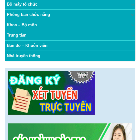
Bộ máy tổ chức
Phòng ban chức năng
Khoa – Bộ môn
Trung tâm
Bản đồ – Khuôn viên
Nhà truyền thống