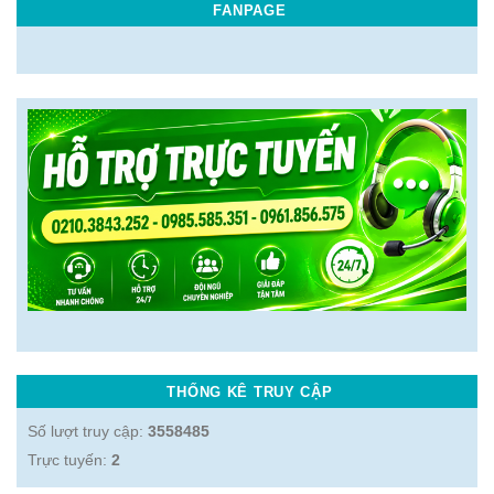
FANPAGE
THỐNG KÊ TRUY CẬP
Số lượt truy cập:
3558485
Trực tuyến:
2