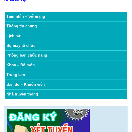
Tầm nhìn – Sứ mạng
Thông tin chung
Lịch sử
Bộ máy tổ chức
Phòng ban chức năng
Khoa – Bộ môn
Trung tâm
Bản đồ – Khuôn viên
Nhà truyền thống