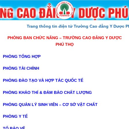
Skip
to
content
Trang thông tin điện tử Trường Cao đẳng Y Dược Phú
PHÒNG BAN CHỨC NĂNG – TRƯỜNG CAO ĐẲNG Y DƯỢC
PHÚ THỌ
PHÒNG TỔNG HỢP
PHÒNG TÀI CHÍNH
PHÒNG ĐÀO TẠO VÀ HỢP TÁC QUỐC TẾ
PHÒNG KHẢO THÍ & ĐẢM BẢO CHẤT LƯỢNG
PHÒNG QUẢN LÝ SINH VIÊN – CƠ SỞ VẬT CHẤT
PHÒNG Y TẾ
TỔ BẢO VỆ