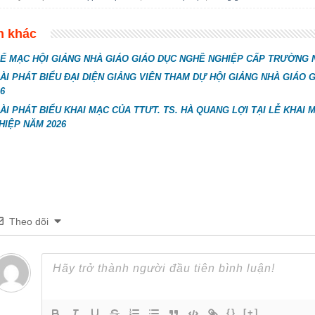
n khác
Ế MẠC HỘI GIẢNG NHÀ GIÁO GIÁO DỤC NGHỀ NGHIỆP CẤP TRƯỜNG 
ÀI PHÁT BIỂU ĐẠI DIỆN GIẢNG VIÊN THAM DỰ HỘI GIẢNG NHÀ GIÁ
6
ÀI PHÁT BIỂU KHAI MẠC CỦA TTƯT. TS. HÀ QUANG LỢI TẠI LỄ KHAI
HIỆP NĂM 2026
Theo dõi
{}
[+]