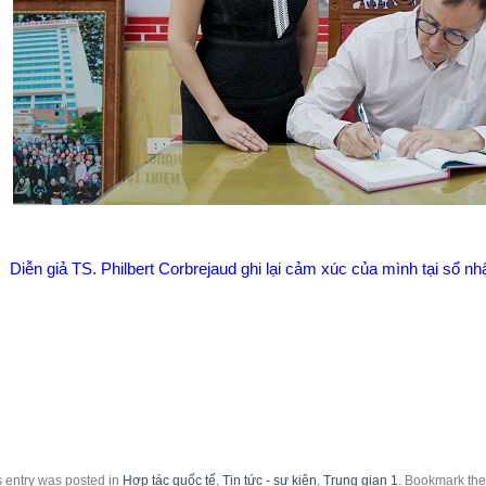
Diễn giả TS. Philbert Corbrejaud ghi lại cảm xúc của mình tại sổ n
s entry was posted in
Hợp tác quốc tế
,
Tin tức - sự kiện
,
Trung gian 1
. Bookmark th