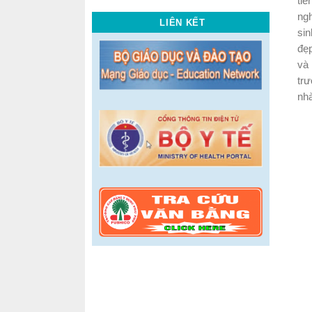
tiê
ngh
LIÊN KẾT
sin
đẹ
và
trư
nhà