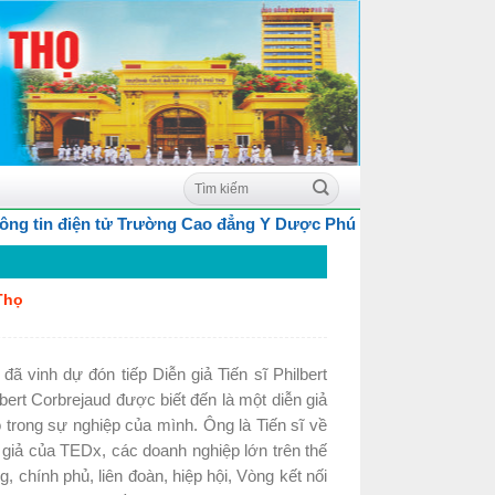
điện tử Trường Cao đẳng Y Dược Phú Thọ
Thọ
vinh dự đón tiếp Diễn giả Tiến sĩ Philbert
ert Corbrejaud được biết đến là một diễn giả
trong sự nghiệp của mình. Ông là Tiến sĩ về
 giả của TEDx, các doanh nghiệp lớn trên thế
, chính phủ, liên đoàn, hiệp hội, Vòng kết nối