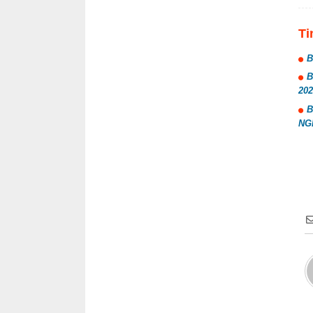
Ti
B
B
202
B
NG