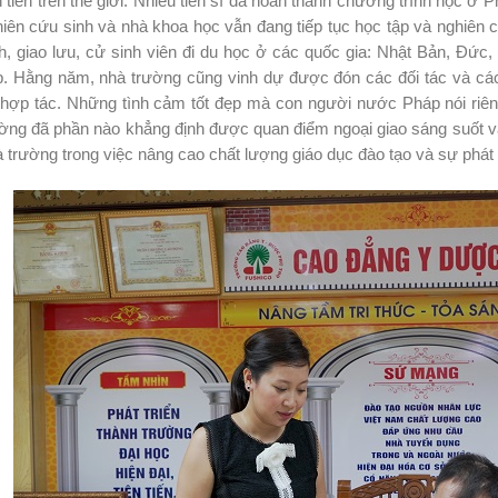
n tiến trên thế giới. Nhiều tiến sĩ đã hoàn thành chương trình học ở 
iên cứu sinh và nhà khoa học vẫn đang tiếp tục học tập và nghiên c
h, giao lưu, cử sinh viên đi du học ở các quốc gia: Nhật Bản, Đức
p. Hằng năm, nhà trường cũng vinh dự được đón các đối tác và các
 hợp tác. Những tình cảm tốt đẹp mà con người nước Pháp nói riên
ờng đã phần nào khẳng định được quan điểm ngoại giao sáng suốt và
 trường trong việc nâng cao chất lượng giáo dục đào tạo và sự phá