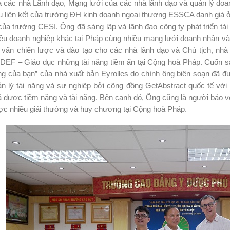
 các nhà Lãnh đạo, Mạng lưới của các nhà lãnh đạo và quản lý doa
 liên kết của trường ĐH kinh doanh ngoại thương ESSCA danh giá ở A
của trường CESI. Ông đã sáng lập và lãnh đạo công ty phát triển tà
ều doanh nghiệp khác tại Pháp cùng nhiều mạng lưới doanh nhân và 
 vấn chiến lược và đào tạo cho các nhà lãnh đạo và Chủ tịch, nhà
DEF – Giáo dục những tài năng tiềm ẩn tại Cộng hoà Pháp. Cuốn
ng của bạn” của nhà xuất bản Eyrolles do chính ông biên soạn đã 
n lý tài năng và sự nghiệp bởi cộng đồng GetAbstract quốc tế với
 được tiềm năng và tài năng. Bên cạnh đó, Ông cũng là người bảo vệ
c nhiều giải thưởng và huy chương tại Cộng hoà Pháp.