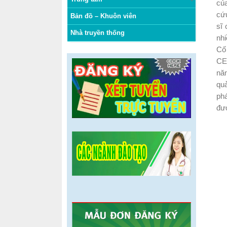
của
cứu
Bản đồ – Khuôn viên
sĩ 
Nhà truyền thống
nhi
Cố
CE
nă
quả
phá
đượ