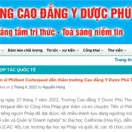
y
Đảm bảo chất lượng
Tin tức – sự kiện
Công khai
Thư viện
Trang thông tin 
ỢP TÁC QUỐC TẾ
ến sĩ Philbert Corbrejaud đến thăm trường Cao đẳng Y Dược Phú 
ted on
1 Tháng 8, 2022
by
Nguyễn Hùng
ng ngày 27 tháng 7 năm 2022, Trường Cao đẳng Y Dược Phú Thọ đã 
brejaud đến từ Cộng Hòa Pháp ghé thăm và trò chuyện. Tiến sĩ Philb
 tiếng người Pháp đã đạt được rất nhiều thành tựu đáng ngưỡng mộ 
 vấn và Quản lý Doanh nghiệp” từ Đại học California (Hoa Kỳ), diễn
i (CAC 40), các trường đại học tại Pháp và quốc tế, các tổ chức công