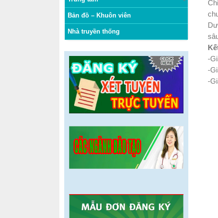
Chi
ch
Bản đồ – Khuôn viên
Dướ
Nhà truyền thống
sâu
Kế
-Gi
-G
-G