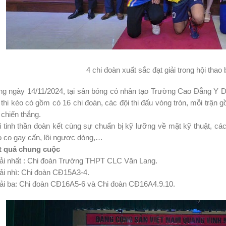
4 chi đoàn xuất sắc đạt giải trong hội tha
ng ngày 14/11/2024, tại sân bóng cỏ nhân tạo Trường Cao Đẳng Y D
 thi kéo có gồm có 16 chi đoàn, các đội thi đấu vòng tròn, mỗi trận gồ
 chiến thắng.
 tinh thần đoàn kết cùng sự chuẩn bị kỹ lưỡng về mặt kỹ thuật, cá
o co gay cấn, lội ngược dòng,…
t quả chung cuộc
iải nhất : Chi đoàn Trường THPT CLC Văn Lang.
ải nhì: Chi đoàn CĐ15A3-4.
iải ba: Chi đoàn CĐ16A5-6 và Chi đoàn CĐ16A4.9.10.