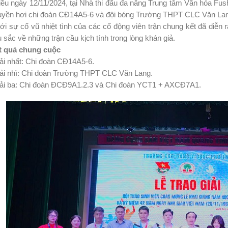
ều ngày 12/11/2024, tại Nhà thi đấu đa năng Trung tâm Văn hóa Fush
uyền hơi chi đoàn CĐ14A5-6 và đội bóng Trường THPT CLC Văn La
i sự cổ vũ nhiệt tình của các cổ động viên trận chung kết đã diễn r
 sắc về những trận cầu kịch tính trong lòng khán giả.
t quả chung cuộc
ải nhất: Chi đoàn CĐ14A5-6.
iải nhì: Chi đoàn Trường THPT CLC Văn Lang.
iải ba: Chi đoàn ĐCĐ9A1.2.3 và Chi đoàn YCT1 + AXCĐ7A1.