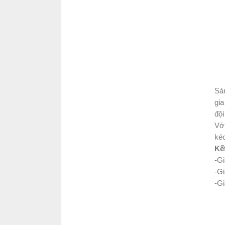
Sá
gia
đội
Với
ké
Kế
-G
-Gi
-G