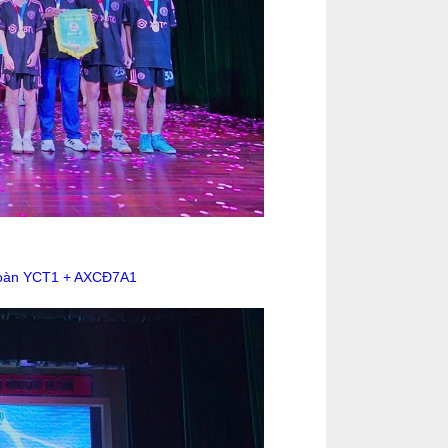
 đoàn YCT1 + AXCĐ7A1