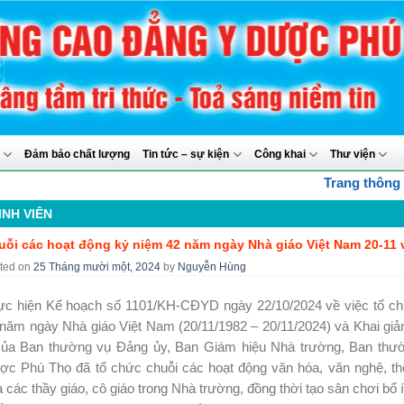
y
Đảm bảo chất lượng
Tin tức – sự kiện
Công khai
Thư viện
Trang thông tin điện tử Tr
INH VIÊN
uỗi các hoạt động kỷ niệm 42 năm ngày Nhà giáo Việt Nam 20-11 
ted on
25 Tháng mười một, 2024
by
Nguyễn Hùng
ực hiện Kế hoạch số 1101/KH-CĐYD ngày 22/10/2024 về việc tổ chứ
 năm ngày Nhà giáo Việt Nam (20/11/1982 – 20/11/2024) và Khai g
của Ban thường vụ Đảng ủy, Ban Giám hiệu Nhà trường, Ban thư
c Phú Thọ đã tổ chức chuỗi các hoạt động văn hóa, văn nghệ, thể 
 các thầy giáo, cô giáo trong Nhà trường, đồng thời tạo sân chơi bổ 