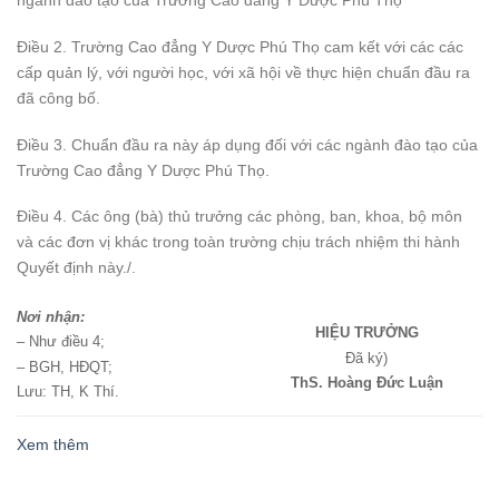
ngành đào tạo của Trường Cao đẳng Y Dược Phú Thọ
Điều 2. Trường Cao đẳng Y Dược Phú Thọ cam kết với các các
cấp quản lý, với người học, với xã hội về thực hiện chuẩn đầu ra
đã công bố.
Điều 3. Chuẩn đầu ra này áp dụng đối với các ngành đào tạo của
Trường Cao đẳng Y Dược Phú Thọ.
Điều 4. Các ông (bà) thủ trưởng các phòng, ban, khoa, bộ môn
và các đơn vị khác trong toàn trường chịu trách nhiệm thi hành
Quyết định này./.
Nơi nhận:
HIỆU TRƯỞNG
– Như điều 4;
Đã ký)
– BGH, HĐQT;
ThS. Hoàng Đức Luận
Lưu: TH, K Thí.
Xem thêm