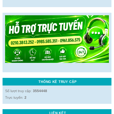
THỐNG KÊ TRUY CẬP
Số lượt truy cập:
3554448
Trực tuyến:
2
LIÊN KẾT