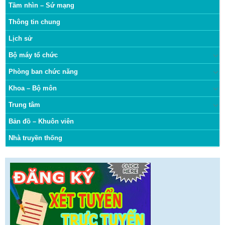
Tầm nhìn – Sứ mạng
Thông tin chung
Lịch sử
Bộ máy tổ chức
Phòng ban chức năng
Khoa – Bộ môn
Trung tâm
Bản đồ – Khuôn viên
Nhà truyền thống