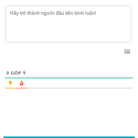
0
GÓP Ý