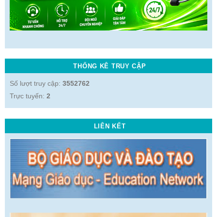
THỐNG KÊ TRUY CẬP
Số lượt truy cập:
3552762
Trực tuyến:
2
LIÊN KẾT