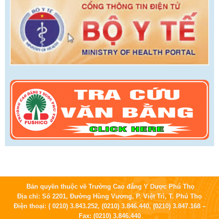
Bản quyền thuộc về Trường Cao đẳng Y Dược Phú Thọ
Địa chỉ: Số 2201, Đường Hùng Vương, P. Việt Trì, T. Phú Thọ
Điện thoại: ( 0210) 3.843.252, (0210) 3.846.440, (0210) 3.847.168 –
Fax: (0210) 3.846.440