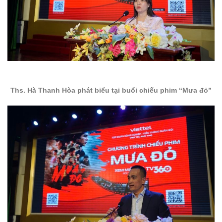
Ths. Hà Thanh Hòa phát biểu tại buổi chiếu phim “Mưa đỏ”