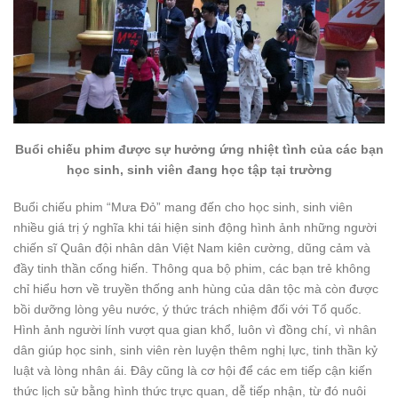
Buổi chiếu phim được sự hưởng ứng nhiệt tình của các bạn
học sinh, sinh viên đang học tập tại trường
Buổi chiếu phim “Mưa Đỏ” mang đến cho học sinh, sinh viên
nhiều giá trị ý nghĩa khi tái hiện sinh động hình ảnh những người
chiến sĩ Quân đội nhân dân Việt Nam kiên cường, dũng cảm và
đầy tinh thần cống hiến. Thông qua bộ phim, các bạn trẻ không
chỉ hiểu hơn về truyền thống anh hùng của dân tộc mà còn được
bồi dưỡng lòng yêu nước, ý thức trách nhiệm đối với Tổ quốc.
Hình ảnh người lính vượt qua gian khổ, luôn vì đồng chí, vì nhân
dân giúp học sinh, sinh viên rèn luyện thêm nghị lực, tinh thần kỷ
luật và lòng nhân ái. Đây cũng là cơ hội để các em tiếp cận kiến
thức lịch sử bằng hình thức trực quan, dễ tiếp nhận, từ đó nuôi