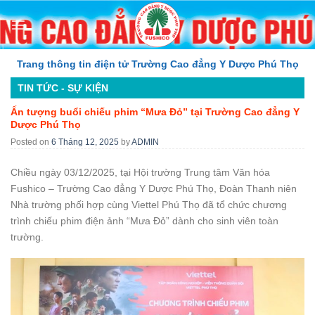
Skip
to
content
 thông tin điện tử Trường Cao đẳng Y Dược Phú Thọ
TIN TỨC - SỰ KIỆN
Ấn tượng buổi chiếu phim “Mưa Đỏ” tại Trường Cao đẳng Y
Dược Phú Thọ
Posted on
6 Tháng 12, 2025
by
ADMIN
Chiều ngày 03/12/2025, tại Hội trường Trung tâm Văn hóa
Fushico – Trường Cao đẳng Y Dược Phú Thọ, Đoàn Thanh niên
Nhà trường phối hợp cùng Viettel Phú Thọ đã tổ chức chương
trình chiếu phim điện ảnh “Mưa Đỏ” dành cho sinh viên toàn
trường.