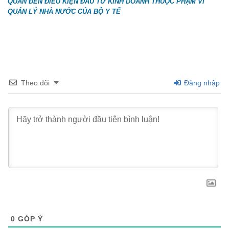
QUAN ĐẾN ĐIỀU KIỆN ĐẦU TƯ KINH DOANH THUỘC PHẠM VI
QUẢN LÝ NHÀ NƯỚC CỦA BỘ Y TẾ
Theo dõi
Đăng nhập
0
GÓP Ý