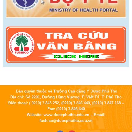
Bản quyền thuộc về Trường Cao đẳng Y Dược Phú Thọ
Địa chỉ: Số 2201, Đường Hùng Vương, P. Việt Trì, T. Phú Thọ
Điện thoại: ( 0210) 3.843.252, (0210) 3.846.440, (0210) 3.847.168 –
Fax: (0210) 3.846.440
Website: www.duocphutho.edu.vn – Email:
fushico@duocphutho.edu.vn