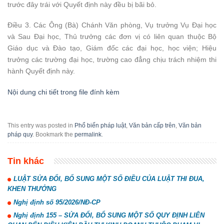
trước đây trái với Quyết định này đều bị bãi bỏ.
Điều 3.
Các Ông (Bà) Chánh Văn phòng, Vụ trưởng Vụ Đại học
và Sau Đại học, Thủ trưởng các đơn vị có liên quan thuộc Bộ
Giáo dục và Đào tạo, Giám đốc các đại học, học viện; Hiệu
trưởng các trường đại học, trường cao đẳng chịu trách nhiệm thi
hành Quyết định này.
Nội dung chi tiết trong file đính kèm
This entry was posted in
Phổ biến pháp luật
,
Văn bản cấp trên
,
Văn bản
pháp quy
. Bookmark the
permalink
.
Tin khác
LUẬT SỬA ĐỔI, BỔ SUNG MỘT SỐ ĐIỀU CỦA LUẬT THI ĐUA,
KHEN THƯỞNG
Nghị định số 95/2026/NĐ-CP
Nghị định 155 – SỬA ĐỔI, BỔ SUNG MỘT SỐ QUY ĐỊNH LIÊN