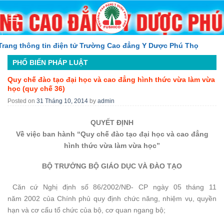
Skip
to
content
g thông tin điện tử Trường Cao đẳng Y Dược Phú Thọ
PHỔ BIẾN PHÁP LUẬT
Quy chế đào tạo đại học và cao đẳng hình thức vừa làm vừa
học (quy chế 36)
Posted on
31 Tháng 10, 2014
by
admin
QUYẾT ĐỊNH
Về việc ban hành “Quy chế đào tạo đại học và cao đẳng
hình thức vừa làm vừa học”
BỘ TRƯỞNG BỘ GIÁO DỤC VÀ ĐÀO TẠO
Căn cứ Nghị định số 86/2002/NĐ- CP ngày 05 tháng 11
năm 2002 của Chính phủ quy định chức năng, nhiệm vụ, quyền
hạn và cơ cấu tổ chức của bộ, cơ quan ngang bộ;