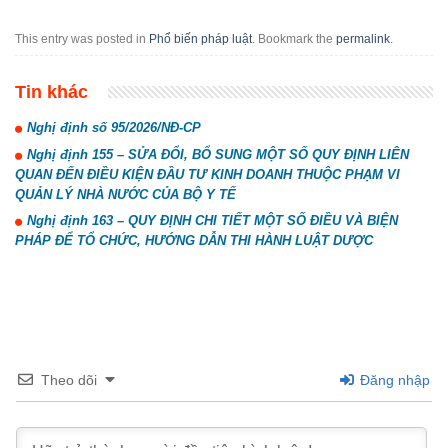
This entry was posted in
Phổ biến pháp luật
. Bookmark the
permalink
.
Tin khác
Nghị định số 95/2026/NĐ-CP
Nghị định 155 – SỬA ĐỔI, BỔ SUNG MỘT SỐ QUY ĐỊNH LIÊN
QUAN ĐẾN ĐIỀU KIỆN ĐẦU TƯ KINH DOANH THUỘC PHẠM VI
QUẢN LÝ NHÀ NƯỚC CỦA BỘ Y TẾ
Nghị định 163 – QUY ĐỊNH CHI TIẾT MỘT SỐ ĐIỀU VÀ BIỆN
PHÁP ĐỂ TỔ CHỨC, HƯỚNG DẪN THI HÀNH LUẬT DƯỢC
Theo dõi
Đăng nhập