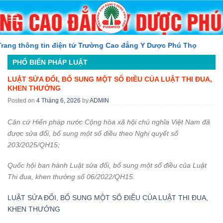
Skip
to
content
g thông tin điện tử Trường Cao đẳng Y Dược Phú Thọ
PHỔ BIẾN PHÁP LUẬT
LUẬT SỬA ĐỔI, BỔ SUNG MỘT SỐ ĐIỀU CỦA LUẬT THI ĐUA,
KHEN THƯỞNG
Posted on
4 Tháng 6, 2026
by
ADMIN
Căn cứ Hiến pháp nước Cộng hòa xã hội chủ nghĩa Việt Nam đã
được sửa đổi, bổ sung một số điều theo Nghị quyết số
203/2025/QH15;
Quốc hội ban hành Luật sửa đổi, bổ sung một số điều của Luật
Thi đua, khen thưởng số 06/2022/QH15.
LUẬT SỬA ĐỔI, BỔ SUNG MỘT SỐ ĐIỀU CỦA LUẬT THI ĐUA,
KHEN THƯỞNG