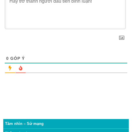
0
GÓP Ý
Tầm nhìn – Sứ mạng