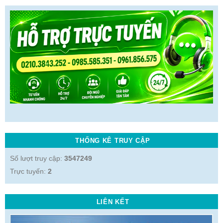
THỐNG KÊ TRUY CẬP
Số lượt truy cập:
3547249
Trực tuyến:
2
LIÊN KẾT