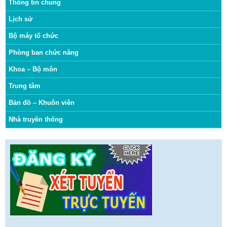
Thông tin chung
Lịch sử
Bộ máy tổ chức
Phòng ban chức năng
Khoa – Bộ môn
Trung tâm
Bản đồ – Khuôn viên
Nhà truyền thống