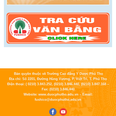
Bản quyền thuộc về Trường Cao đẳng Y Dược Phú Thọ
Địa chỉ: Số 2201, Đường Hùng Vương, P. Việt Trì, T. Phú Thọ
Điện thoại: ( 0210) 3.843.252, (0210) 3.846.440, (0210) 3.847.168 –
Fax: (0210) 3.846.440
Website: www.duocphutho.edu.vn – Email:
fushico@duocphutho.edu.vn