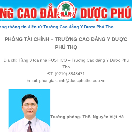
Skip
to
content
 thông tin điện tử Trường Cao đẳng Y Dược Phú Thọ
PHÒNG TÀI CHÍNH – TRƯỜNG CAO ĐẲNG Y DƯỢC
PHÚ THỌ
Địa chỉ: Tầng 3 tòa nhà FUSHICO – Trường Cao đẳng Y Dược Phú
Thọ
ĐT: (0210) 3848471
Email: phongtaichinh@duocphutho.edu.vn
Trưởng phòng: ThS. Nguyễn Việt Hà