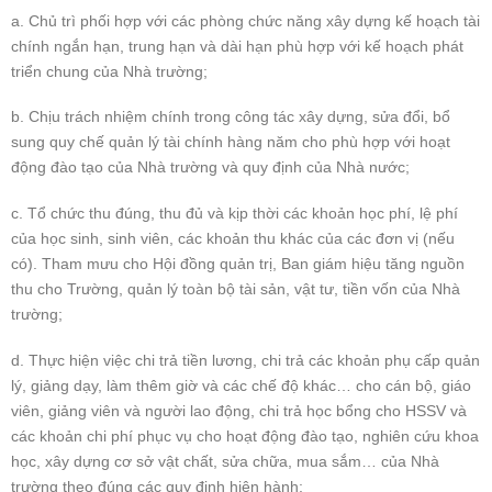
a. Chủ trì phối hợp với các phòng chức năng xây dựng kế hoạch tài
chính ngắn hạn, trung hạn và dài hạn phù hợp với kế hoạch phát
triển chung của Nhà trường;
b. Chịu trách nhiệm chính trong công tác xây dựng, sửa đổi, bổ
sung quy chế quản lý tài chính hàng năm cho phù hợp với hoạt
động đào tạo của Nhà trường và quy định của Nhà nước;
c. Tổ chức thu đúng, thu đủ và kịp thời các khoản học phí, lệ phí
của học sinh, sinh viên, các khoản thu khác của các đơn vị (nếu
có). Tham mưu cho Hội đồng quản trị, Ban giám hiệu tăng nguồn
thu cho Trường, quản lý toàn bộ tài sản, vật tư, tiền vốn của Nhà
trường;
d. Thực hiện việc chi trả tiền lương, chi trả các khoản phụ cấp quản
lý, giảng dạy, làm thêm giờ và các chế độ khác… cho cán bộ, giáo
viên, giảng viên và người lao động, chi trả học bổng cho HSSV và
các khoản chi phí phục vụ cho hoạt động đào tạo, nghiên cứu khoa
học, xây dựng cơ sở vật chất, sửa chữa, mua sắm… của Nhà
trường theo đúng các quy định hiện hành;