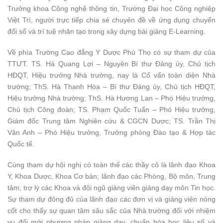
Trưởng khoa Công nghệ thông tin, Trường Đại học Công nghiệp
Việt Trì, người trực tiếp chia sẻ chuyên đề về ứng dụng chuyển
đổi số và trí tuệ nhân tạo trong xây dựng bài giảng E-Learning.
Về phía Trường Cao đẳng Y Dược Phú Thọ có sự tham dự của
TTƯT. TS. Hà Quang Lợi – Nguyên Bí thư Đảng ủy, Chủ tịch
HĐQT, Hiệu trưởng Nhà trường, nay là Cố vấn toàn diện Nhà
trường; ThS. Hà Thanh Hòa – Bí thư Đảng ủy, Chủ tịch HĐQT,
Hiệu trưởng Nhà trường; ThS. Hà Hương Lan – Phó Hiệu trưởng,
Chủ tịch Công đoàn; TS. Phạm Quốc Tuấn – Phó Hiệu trưởng,
Giám đốc Trung tâm Nghiên cứu & CGCN Dược; TS. Trần Thị
Vân Anh – Phó Hiệu trưởng, Trưởng phòng Đào tạo & Hợp tác
Quốc tế.
Cùng tham dự hội nghị có toàn thể các thầy cô là lãnh đạo Khoa
Y, Khoa Dược, Khoa Cơ bản; lãnh đạo các Phòng, Bộ môn, Trung
tâm; trợ lý các Khoa và đội ngũ giảng viên giảng dạy môn Tin học.
Sự tham dự đông đủ của lãnh đạo các đơn vị và giảng viên nòng
cốt cho thấy sự quan tâm sâu sắc của Nhà trường đối với nhiệm
vụ đổi mới phương pháp giảng dạy, chuẩn hóa học liệu số và