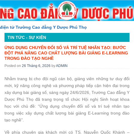
Skip
to
content
Trường Cao đẳng Y Dược Phú Thọ
TIN TỨC - SỰ KIỆN
ỨNG DỤNG CHUYỂN ĐỔI SỐ VÀ TRÍ TUỆ NHÂN TẠO: BƯỚC
ĐỘT PHÁ NÂNG CAO CHẤT LƯỢNG BÀI GIẢNG E-LEARNING
TRONG ĐÀO TẠO NGHỀ
Posted on
26 Tháng 6, 2026
by
ADMIN
Nhằm trang bị cho đội ngũ cán bộ, giảng viên những tư duy đổi
mới, kỹ năng công nghệ và phương pháp tiếp cận hiện đại trong
xây dựng bài giảng số, sáng ngày 24/6/2026, Trường Cao đẳng Y
Dược Phú Thọ đã trang trọng tổ chức Hội nghị Sinh hoạt khoa
học với chủ đề: “Ứng dụng chuyển đổi số và trí tuệ nhân tạo
trong việc xây dựng chất lượng bài giảng E-Learning trong đào
tạo nghề”.
Về phía chuyên gia khách mời có TS. Nguyễn Quốc Khánh –