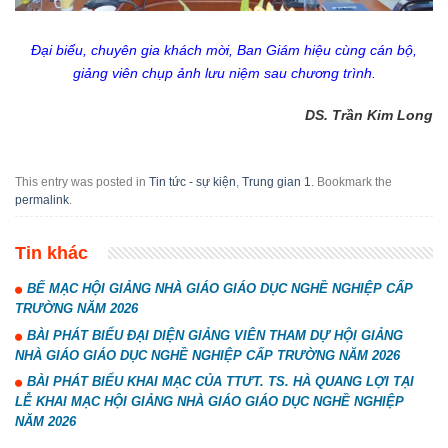
Đại biểu, chuyên gia khách mời, Ban Giám hiệu cùng cán bộ,
giảng viên chụp ảnh lưu niệm sau chương trình.
DS. Trần Kim Long
This entry was posted in
Tin tức - sự kiện
,
Trung gian 1
. Bookmark the
permalink
.
Tin khác
BẾ MẠC HỘI GIẢNG NHÀ GIÁO GIÁO DỤC NGHỀ NGHIỆP CẤP
TRƯỜNG NĂM 2026
BÀI PHÁT BIỂU ĐẠI DIỆN GIẢNG VIÊN THAM DỰ HỘI GIẢNG
NHÀ GIÁO GIÁO DỤC NGHỀ NGHIỆP CẤP TRƯỜNG NĂM 2026
BÀI PHÁT BIỂU KHAI MẠC CỦA TTƯT. TS. HÀ QUANG LỢI TẠI
LỄ KHAI MẠC HỘI GIẢNG NHÀ GIÁO GIÁO DỤC NGHỀ NGHIỆP
NĂM 2026