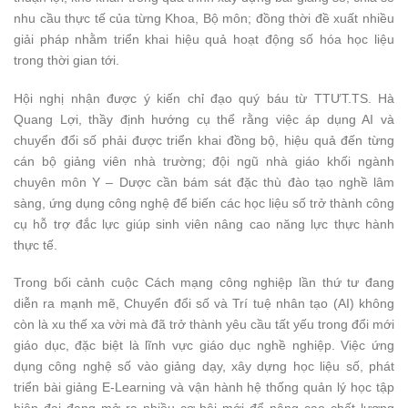
nhu cầu thực tế của từng Khoa, Bộ môn; đồng thời đề xuất nhiều
giải pháp nhằm triển khai hiệu quả hoạt động số hóa học liệu
trong thời gian tới.
Hội nghị nhận được ý kiến chỉ đạo quý báu từ TTƯT.TS. Hà
Quang Lợi, thầy định hướng cụ thể rằng việc áp dụng AI và
chuyển đổi số phải được triển khai đồng bộ, hiệu quả đến từng
cán bộ giảng viên nhà trường; đội ngũ nhà giáo khối ngành
chuyên môn Y – Dược cần bám sát đặc thù đào tạo nghề lâm
sàng, ứng dụng công nghệ để biến các học liệu số trở thành công
cụ hỗ trợ đắc lực giúp sinh viên nâng cao năng lực thực hành
thực tế.
Trong bối cảnh cuộc Cách mạng công nghiệp lần thứ tư đang
diễn ra mạnh mẽ, Chuyển đổi số và Trí tuệ nhân tạo (AI) không
còn là xu thế xa vời mà đã trở thành yêu cầu tất yếu trong đổi mới
giáo dục, đặc biệt là lĩnh vực giáo dục nghề nghiệp. Việc ứng
dụng công nghệ số vào giảng dạy, xây dựng học liệu số, phát
triển bài giảng E-Learning và vận hành hệ thống quản lý học tập