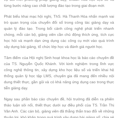
từng bước nâng cao chất lượng đào tạo trong giai đoạn mới.
Phát biểu khai mạc hội nghị, ThS. Hà Thanh Hòa nhấn mạnh vai
trò quan trọng của chuyển đổi số trong công tác giảng dạy và
quản lý đào tạo. Trong bối cảnh công nghệ phát triển nhanh
chóng, mỗi cán bộ, giảng viên cần chủ động thích ứng, tích cực
học hỏi và mạnh dạn ứng dụng các công cụ mới vào quá trình
xây dựng bài giảng, tổ chức lớp học và đánh giá người học.
Tâm điểm của Hội nghị Sinh hoạt khoa học là báo cáo chuyên đề
của TS. Nguyễn Quốc Khánh. Với kinh nghiệm trong lĩnh vực
công nghệ thông tin, xây dựng kho học liệu số và triển khai hệ
thống quản lý học tập LMS, chuyên gia đã mang đến nhiều nội
dung thiết thực, gần gũi và có khả năng ứng dụng cao trong thực
tiễn giảng dạy.
Ngay sau phần báo cáo chuyên đề, hội trường đã diễn ra phiên
thảo luận sôi nổi, thiết thực dưới sự điều phối của TS. Trần Thị
Vân Anh. Các cán bộ, giảng viên đã thẳng thắn trao đổi về những
thuận lợi, khó khăn trong quá trình xây dựng bài giảng số; chia sẻ