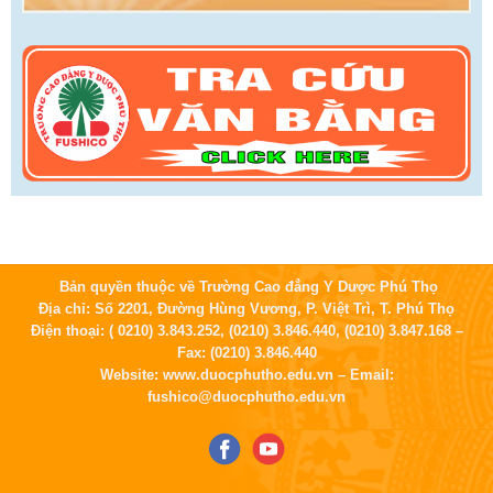
Bản quyền thuộc về Trường Cao đẳng Y Dược Phú Thọ
Địa chỉ: Số 2201, Đường Hùng Vương, P. Việt Trì, T. Phú Thọ
Điện thoại: ( 0210) 3.843.252, (0210) 3.846.440, (0210) 3.847.168 –
Fax: (0210) 3.846.440
Website: www.duocphutho.edu.vn – Email:
fushico@duocphutho.edu.vn