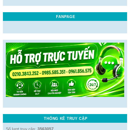
FANPAGE
THỐNG KÊ TRUY CẬP
Số lượt truy cập:
3563057