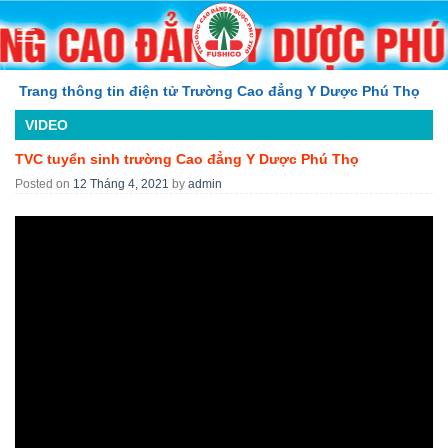
Skip
to
content
rang thông tin điện tử Trường Cao đẳng Y Dược Phú Thọ
VIDEO
TVC tuyển sinh trường Cao đẳng Y Dược Phú Thọ
Posted on
12 Tháng 4, 2021
by
admin