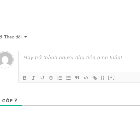
Theo dõi
{}
[+]
0
GÓP Ý