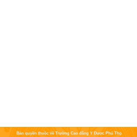
Bản quyền thuộc về Trường Cao đẳng Y Dược Phú Thọ