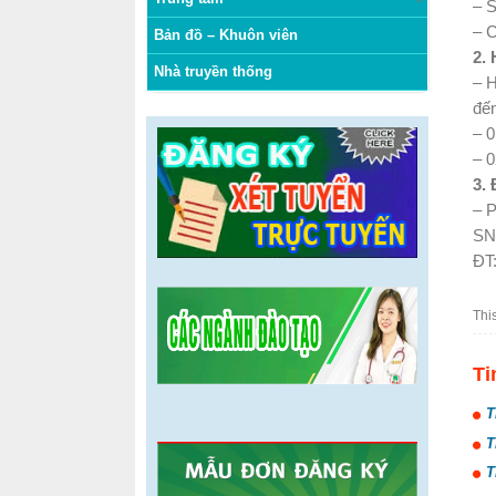
– S
– 
Bản đồ – Khuôn viên
2.
Nhà truyền thống
– H
đế
– 0
– 0
3.
– 
SN 
ĐT
Thi
Ti
T
T
T