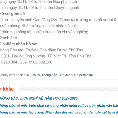
áng ngày 15/11/2015: Thi môn Hóa phân tích
Chiều ngày 15/11/2015: Thi môn Chuyên ngành
 Hồ sơ gồm có
ồ sơ thi tuyển sinh Cao đẳng (SV đã học tại trường mua hồ sơ tại 
n Văn phòng Nhà trường xin xác nhận hồ sơ);
1 bản sao bằng tốt nghiệp trung cấp chuyên nghiệp;
2 ảnh 3×4.
 Địa điểm nhận hồ sơ
Phòng Đào tạo- Trường Cao đẳng Dược Phú Thọ
2201- Đại lộ Hùng Vương- TP. Việt Trì- Tỉnh Phú Thọ
: 0210.3843.252- 0982.892.108
s entry was posted in
Lịch thi
,
Thông báo
. Bookmark the
permalink
.
n khác
HÔNG BÁO: LỊCH NGHỈ HÈ NĂM HỌC 2025-2026
hông báo về việc triển khai sử dụng phần mềm ioffice gửi, nhận văn bả
hông báo về việc lấy ý kiến Nhân dân đối với cá nhân đề nghị xét tặng 