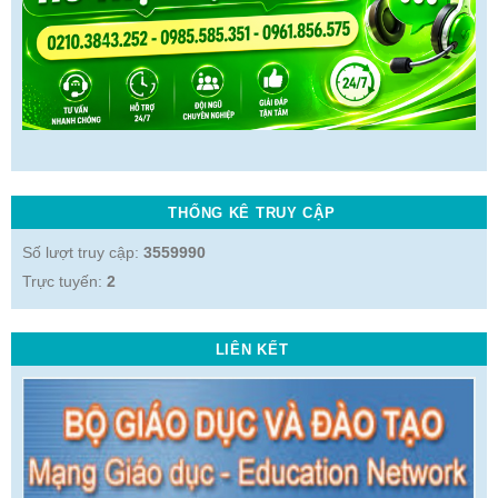
THỐNG KÊ TRUY CẬP
Số lượt truy cập:
3559990
Trực tuyến:
2
LIÊN KẾT