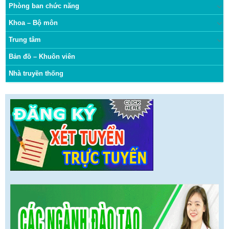
Phòng ban chức năng
Khoa – Bộ môn
Trung tâm
Bản đồ – Khuôn viên
Nhà truyền thống