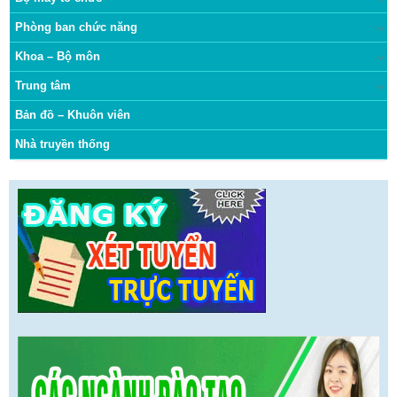
Phòng ban chức năng
Khoa – Bộ môn
Trung tâm
Bản đồ – Khuôn viên
Nhà truyền thống