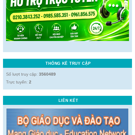
THỐNG KÊ TRUY CẬP
Số lượt truy cập:
3560489
Trực tuyến:
2
LIÊN KẾT