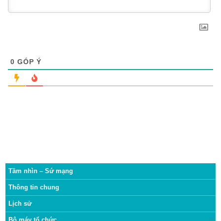
0
GÓP Ý
Tầm nhìn – Sứ mạng
Thông tin chung
Lịch sử
Bộ máy tổ chức