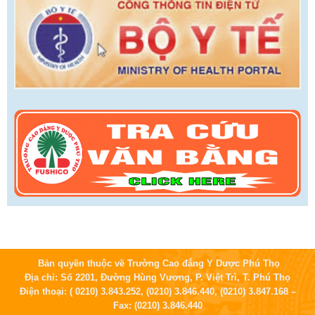
Bản quyền thuộc về Trường Cao đẳng Y Dược Phú Thọ
Địa chỉ: Số 2201, Đường Hùng Vương, P. Việt Trì, T. Phú Thọ
Điện thoại: ( 0210) 3.843.252, (0210) 3.846.440, (0210) 3.847.168 –
Fax: (0210) 3.846.440