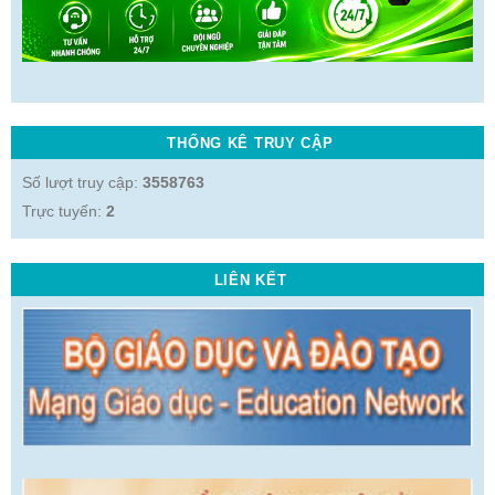
THỐNG KÊ TRUY CẬP
Số lượt truy cập:
3558763
Trực tuyến:
2
LIÊN KẾT