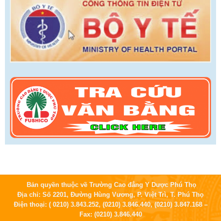
Bản quyền thuộc về Trường Cao đẳng Y Dược Phú Thọ
Địa chỉ: Số 2201, Đường Hùng Vương, P. Việt Trì, T. Phú Thọ
Điện thoại: ( 0210) 3.843.252, (0210) 3.846.440, (0210) 3.847.168 –
Fax: (0210) 3.846.440