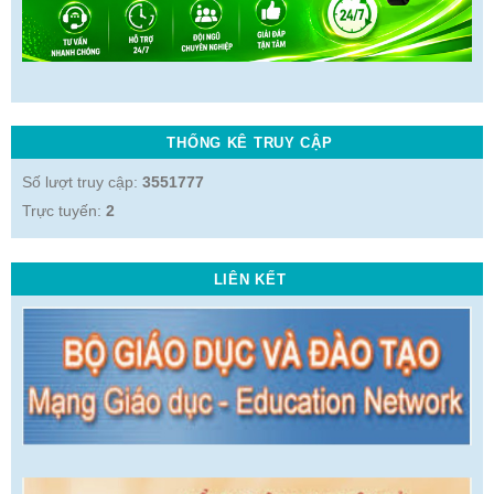
THỐNG KÊ TRUY CẬP
Số lượt truy cập:
3551777
Trực tuyến:
2
LIÊN KẾT