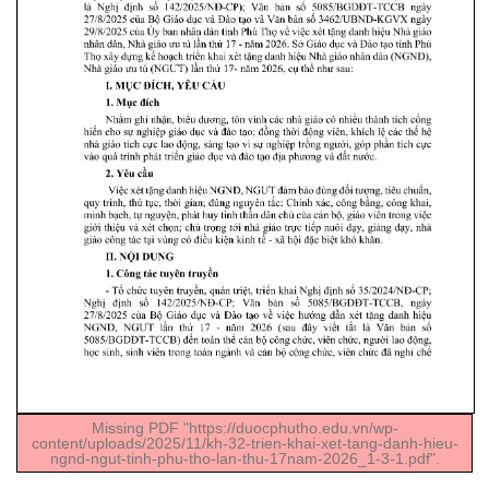
Missing PDF "https://duocphutho.edu.vn/wp-
content/uploads/2025/11/kh-32-trien-khai-xet-tang-danh-hieu-
ngnd-ngut-tinh-phu-tho-lan-thu-17nam-2026_1-3-1.pdf".