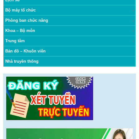
Bộ máy tổ chức
Phòng ban chức năng
Khoa – Bộ môn
Trung tâm
Bản đồ – Khuôn viên
Nhà truyền thống