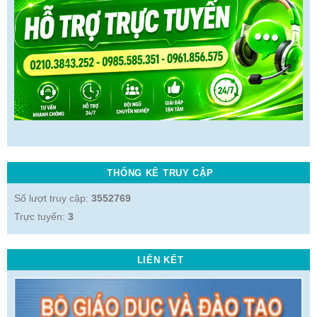
THỐNG KÊ TRUY CẬP
Số lượt truy cập:
3552769
Trực tuyến:
3
LIÊN KẾT