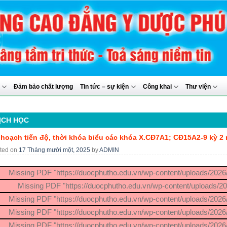
y
Đảm bảo chất lượng
Tin tức – sự kiện
Công khai
Thư viện
ỊCH HỌC
 hoạch tiến độ, thời khóa biểu các khóa X.CĐ7A1; CĐ15A2-9 kỳ 2 
ted on
17 Tháng mười một, 2025
by
ADMIN
Missing PDF "https://duocphutho.edu.vn/wp-content/uploads/202
Missing PDF "https://duocphutho.edu.vn/wp-content/uploads/
Missing PDF "https://duocphutho.edu.vn/wp-content/uploads/202
Missing PDF "https://duocphutho.edu.vn/wp-content/uploads/202
Missing PDF "https://duocphutho.edu.vn/wp-content/uploads/202