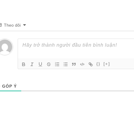
Theo dõi
{}
[+]
0
GÓP Ý