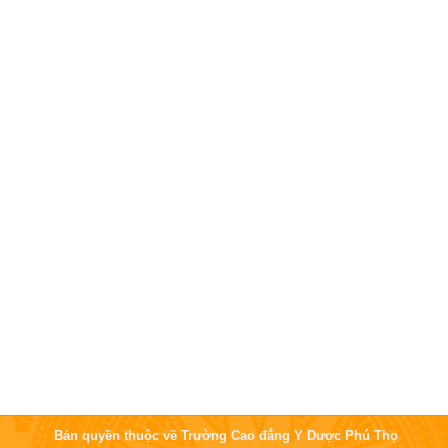
Bản quyền thuộc về Trường Cao đẳng Y Dược Phú Thọ