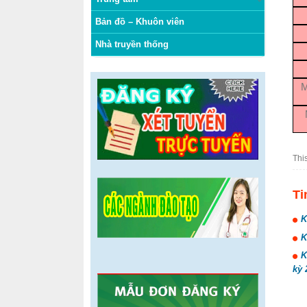
Bản đồ – Khuôn viên
Nhà truyền thống
M
Thi
Ti
K
K
K
kỳ 