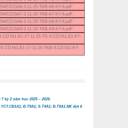
6/04/CD15A6-3-11-25-TKB-A6-KY-6.pdf".
6/04/CD15A7-3-11-25-TKB-A7-KY-6.pdf".
6/04/CD15A8-3-11-25-TKB-A8-KY-6.pdf".
6/04/CD15A9-3-11-25-TKB-A9-KY-6.pdf".
04/X.CD7A1.B1-17-11-25-TD-X.CD7A1.B1-KY-
/04/X.CD7A1.B1-17-11-25-TKB-X.CD7A1-KY-
t 7 kỳ 2 năm học 2025 – 2026.
2; YCT.CĐ1A1; Đ.T9A1; S.T4A1; Đ.T9A1.NK đợt 6