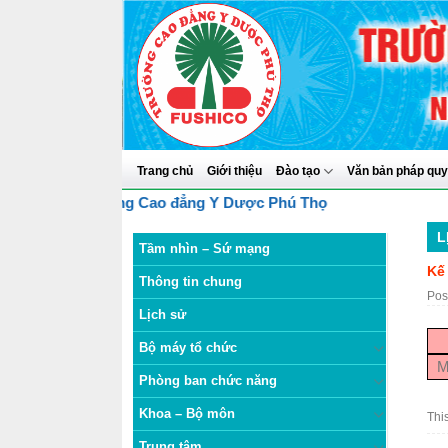
Skip
to
content
Trang chủ
Giới thiệu
Đào tạo
Văn bản pháp qu
 điện tử Trường Cao đẳng Y Dược Phú Thọ
L
Tầm nhìn – Sứ mạng
Kế
Thông tin chung
Pos
Lịch sử
Bộ máy tổ chức
M
Phòng ban chức năng
Khoa – Bộ môn
Thi
Trung tâm