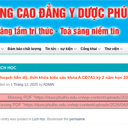
y
Đảm bảo chất lượng
Tin tức – sự kiện
Công khai
Thư viện
ỊCH HỌC
 hoạch tiến độ, thời khóa biểu các khóa A.CĐ7A1 kỳ 2 năm học 20
ted on
1 Tháng 12, 2025
by
ADMIN
Missing PDF "https://duocphutho.edu.vn/wp-content/uploads/20
issing PDF "https://duocphutho.edu.vn/wp-content/uploads/2026/0
s entry was posted in
Lịch học
. Bookmark the
permalink
.