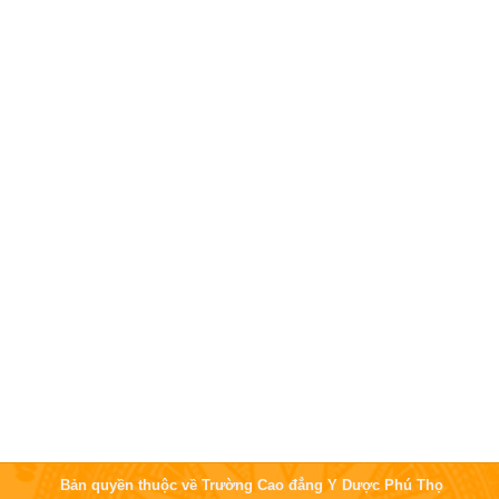
Bản quyền thuộc về Trường Cao đẳng Y Dược Phú Thọ