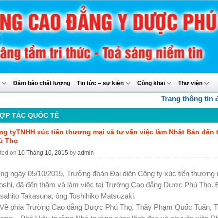
y
Đảm bảo chất lượng
Tin tức – sự kiện
Công khai
Thư viện
Trang thông tin điệ
ỢP TÁC QUỐC TẾ
ng tyTNHH xúc tiến thương mại và tư vấn việc làm Nhật Bản đến 
ú Thọ
ted on
10 Tháng 10, 2015
by
admin
g ngày 05/10/2015, Trưởng đoàn Đại diện Công ty xúc tiến thương 
oshi, đã đến thăm và làm việc tại Trường Cao đẳng Dược Phú Thọ. 
ahito Takasuna, ông Toshihiko Matsuzaki.
 phía Trường Cao đẳng Dược Phú Thọ, Thầy Phạm Quốc Tuấn, Th