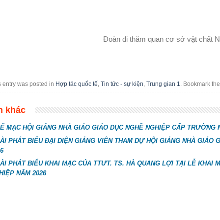
Đoàn đi thăm quan cơ sở vật chất 
s entry was posted in
Hợp tác quốc tế
,
Tin tức - sự kiện
,
Trung gian 1
. Bookmark th
n khác
Ế MẠC HỘI GIẢNG NHÀ GIÁO GIÁO DỤC NGHỀ NGHIỆP CẤP TRƯỜNG 
ÀI PHÁT BIỂU ĐẠI DIỆN GIẢNG VIÊN THAM DỰ HỘI GIẢNG NHÀ GIÁ
6
ÀI PHÁT BIỂU KHAI MẠC CỦA TTƯT. TS. HÀ QUANG LỢI TẠI LỄ KHAI
HIỆP NĂM 2026