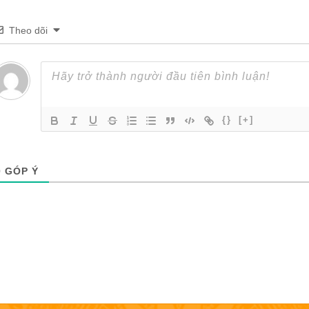
Theo dõi
{}
[+]
0
GÓP Ý