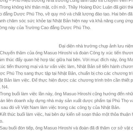
ơng – Phó Hiệu trưởng Nhà trường cùng lãnh đạo và chuyên viên Ph
ong không khí thân mật, cởi mở, Thầy Hoàng Đức Luận đã giới thi
 đẳng Dược Phú Thọ, về quy mô và chất lượng đào tạo. Hai bên đã 
nh chăm sóc sức khỏe tại Nhật Bản hiện nay và khả năng cung ứng 
ường này của Trường Cao đẳng Dược Phú Thọ.
Đại diện nhà trường chụp ảnh lưu ni
uyến thăm của ông Masuo Hiroshi và đoàn Công ty xúc tiến thương
m thúc đẩy quan hệ hợp tác giữa hai bên. Với mục đích này, ông Masu
xúc tiến thương mại và tư vấn việc làm, Nhật Bản sẽ tiến hành chươ
c Phú Thọ sang thực tập tại Nhật Bản, chuẩn bị cho các chương trìn
t Bản làm việc. Để thực hiện được các chương trình trên cần thiết ph
, N4.
ng buổi làm việc lần này, ông Masuo Hiroshi cũng hướng đến những 
 án liên doanh xây dựng nhà máy sản xuất dược phẩm tại Phú Thọ v
 sau đó về Việt Nam làm việc trong các công ty của Nhật Bản.
 thúc buổi làm việc, hai bên dự kiến sẽ soạn thảo một thỏa thuận hợ
o.
 buổi đón tiếp, ông Masuo Hiroshi và đoàn đã đi thăm cơ sở vật c