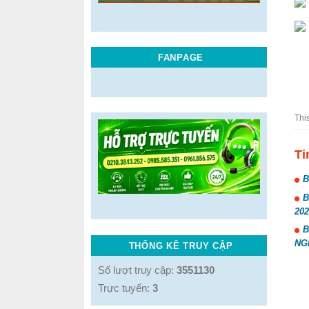
FANPAGE
Thi
Ti
B
B
202
B
NG
THỐNG KÊ TRUY CẬP
Số lượt truy cập:
3551130
Trực tuyến:
3