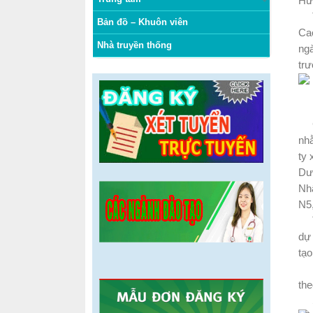
Hư
Tr
Bản đồ – Khuôn viên
Cao
Nhà truyền thống
ngà
tr
Ch
nhằ
ty 
Dượ
Nhậ
N5
Tro
dự
tạo
Kết
the
Sau