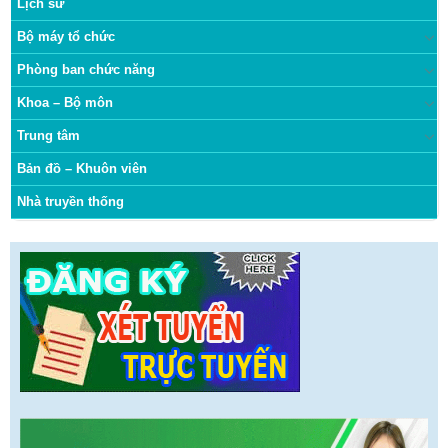
Lịch sử
Bộ máy tổ chức
Phòng ban chức năng
Khoa – Bộ môn
Trung tâm
Bản đồ – Khuôn viên
Nhà truyền thống