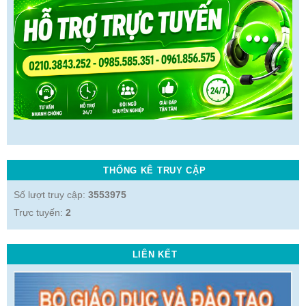
THỐNG KÊ TRUY CẬP
Số lượt truy cập:
3553975
Trực tuyến:
2
LIÊN KẾT