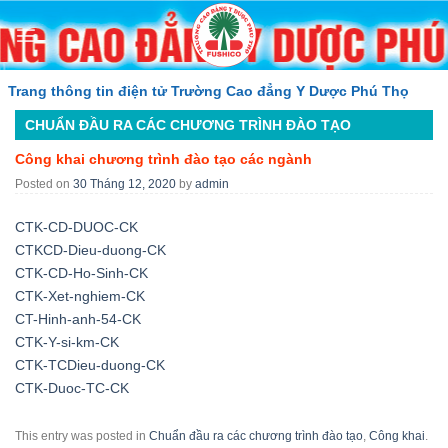
Skip
to
content
ang thông tin điện tử Trường Cao đẳng Y Dược Phú Thọ
CHUẨN ĐẦU RA CÁC CHƯƠNG TRÌNH ĐÀO TẠO
Công khai chương trình đào tạo các ngành
Posted on
30 Tháng 12, 2020
by
admin
CTK-CD-DUOC-CK
CTKCD-Dieu-duong-CK
CTK-CD-Ho-Sinh-CK
CTK-Xet-nghiem-CK
CT-Hinh-anh-54-CK
CTK-Y-si-km-CK
CTK-TCDieu-duong-CK
CTK-Duoc-TC-CK
This entry was posted in
Chuẩn đầu ra các chương trình đào tạo
,
Công khai
.