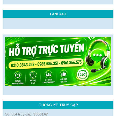
FANPAGE
THỐNG KÊ TRUY CẬP
Số lượt truy cập:
3550147