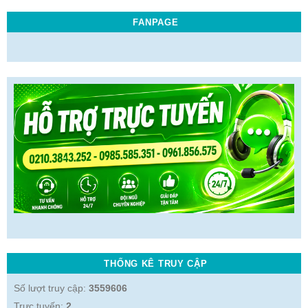
FANPAGE
THỐNG KÊ TRUY CẬP
Số lượt truy cập:
3559606
Trực tuyến:
2