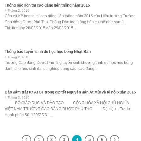
Thông báo lịch thi cao đẳng liên thông năm 2015
4 Tháng 2, 2015
Căn cứ Kế hoạch thi cao đẳng liên thông năm 2015 của Hiệu trưởng Trường
Cao đẳng Dược Phú Thọ. Phòng Đào tạo thông báo cụ thể như sau: 1.
Thi: từ ngày 28/03/2015 đến 29/03/2015...
Thông báo tuyển sinh du học học bổng Nhật Bản
4 Tháng 2, 2015
Trường Cao đẳng Dược Phú Thọ tuyển sinh chương trình du học học bổng
dành cho học sinh đã tốt nghiệp trung cấp, cao đẳng...
Bảo đảm trật tự ATGT trong dịp tết Nguyên đán Ất Mùi và lễ hội xuân 2015
4 Tháng 2, 2015
BỘ GIÁO DỤC VÀ ĐÀO TẠO CỘNG HÒA XÃ HỘI CHỦ NGHĨA
VIỆT NAM TRƯỜNG CAO ĐẲNG DƯỢC PHÚ THỌ Độc lập – Tự do –
Hạnh phúc Số: 120/CĐD –...
1
2
3
4
5
6