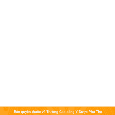
Bản quyền thuộc về Trường Cao đẳng Y Dược Phú Thọ