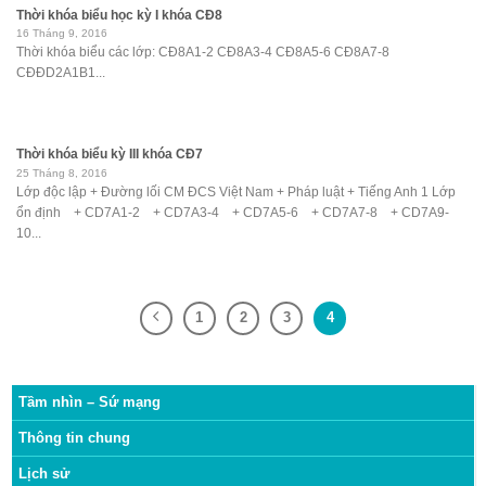
Thời khóa biểu học kỳ I khóa CĐ8
16 Tháng 9, 2016
Thời khóa biểu các lớp: CĐ8A1-2 CĐ8A3-4 CĐ8A5-6 CĐ8A7-8
CĐĐD2A1B1...
Thời khóa biểu kỳ III khóa CĐ7
25 Tháng 8, 2016
Lớp độc lập + Đường lối CM ĐCS Việt Nam + Pháp luật + Tiếng Anh 1 Lớp
ổn định + CD7A1-2 + CD7A3-4 + CD7A5-6 + CD7A7-8 + CD7A9-
10...
1
2
3
4
Tầm nhìn – Sứ mạng
Thông tin chung
Lịch sử