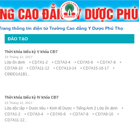
Skip
to
content
ang thông tin điện tử Trường Cao đẳng Y Dược Phú Thọ
ĐÀO TẠO
Thời khóa biểu kỳ V khóa CĐ7
23 Tháng 12, 2017
Lớp ổn định + CD7A1-2 + CD7A3-4 + CD7A5-6 + CD7A7-8 +
CD7A9-10 + CD7A11-12 + CD7A13-14 + CD7A15-16-17 +
CĐĐD1A1B1...
Thời khóa biểu kỳ IV khóa CĐ7
23 Tháng 12, 2017
Lớp độc lập + Dược liệu + Kinh tế Dược + Tiếng Anh 2 Lớp ổn định +
CD7A1-2 + CD7A3-4 + CD7A5-6 + CD7A7-8 + CD7A9-10 +
CD7A11-12...