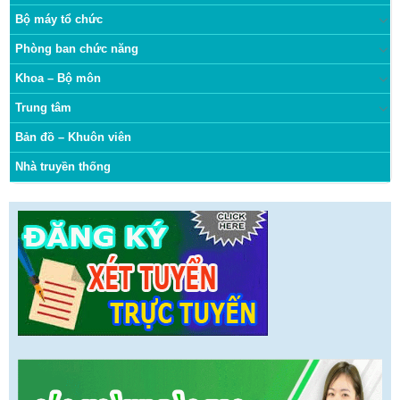
Bộ máy tổ chức
Phòng ban chức năng
Khoa – Bộ môn
Trung tâm
Bản đồ – Khuôn viên
Nhà truyền thống