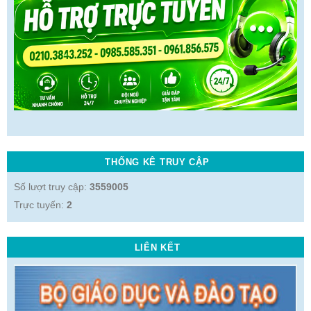
THỐNG KÊ TRUY CẬP
Số lượt truy cập:
3559005
Trực tuyến:
2
LIÊN KẾT